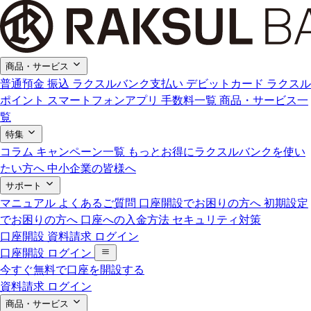
商品・サービス
普通預金
振込
ラクスルバンク支払い
デビットカード
ラクスル
ポイント
スマートフォンアプリ
手数料一覧
商品・サービス一
覧
特集
コラム
キャンペーン一覧
もっとお得にラクスルバンクを使い
たい方へ
中小企業の皆様へ
サポート
マニュアル
よくあるご質問
口座開設でお困りの方へ
初期設定
でお困りの方へ
口座への入金方法
セキュリティ対策
口座開設
資料請求
ログイン
口座開設
ログイン
今すぐ無料で口座を開設する
資料請求
ログイン
商品・サービス