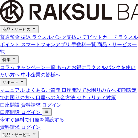
商品・サービス
普通預金
振込
ラクスルバンク支払い
デビットカード
ラクスル
ポイント
スマートフォンアプリ
手数料一覧
商品・サービス一
覧
特集
コラム
キャンペーン一覧
もっとお得にラクスルバンクを使い
たい方へ
中小企業の皆様へ
サポート
マニュアル
よくあるご質問
口座開設でお困りの方へ
初期設定
でお困りの方へ
口座への入金方法
セキュリティ対策
口座開設
資料請求
ログイン
口座開設
ログイン
今すぐ無料で口座を開設する
資料請求
ログイン
商品・サービス