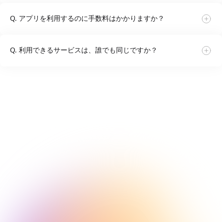
ラクスルバンクのスマートフォンアプリは、インターネ
Q. アプリを利用するのに手数料はかかりますか？
ットバンキング専用アプリです。主な機能には、残高照
会、入出金明細照会、振込申請、振込・支払い承認、ユ
アプリのダウンロードおよび利用自体に手数料はかかり
ーザー権限管理、ポイント確認、ラクスルバンクからの
Q. 利用できるサービスは、誰でも同じですか？
ません。ただし、インターネット通信料はお客様のご負
お知らせ確認などがあります。
担となります。
※各サービスの利用可能範囲は、ユーザーに付与された権限によ
各サービスの利用可能範囲は、ユーザーに付与された権
って異なります。
限によって異なります。